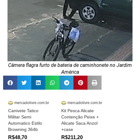
Câmera flagra furto de bateria de caminhonete no Jardim
América
mercadolivre.com.br
mercadolivre.com.br
Canivete Tatico
Kit Pesca Alicate
Militar Semi
Contenção Peixe +
Automatico Estilo
Alicate Saca Anzol
Browning 364b
+case
R$48,70
R$211,20