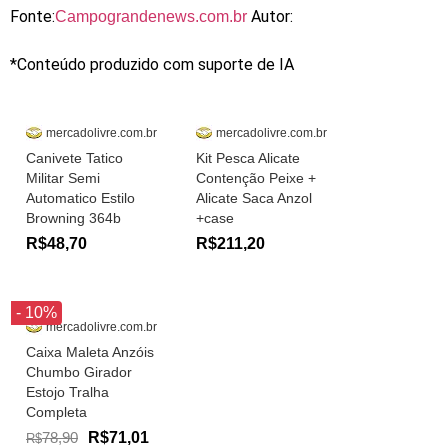
Fonte:
Autor:
Campograndenews.com.br
*Conteúdo produzido com suporte de IA
mercadolivre.com.br
mercadolivre.com.br
Canivete Tatico
Kit Pesca Alicate
Militar Semi
Contenção Peixe +
Automatico Estilo
Alicate Saca Anzol
Browning 364b
+case
R$48,70
R$211,20
- 10%
mercadolivre.com.br
Caixa Maleta Anzóis
Chumbo Girador
Estojo Tralha
Completa
78,90
R$71,01
R$