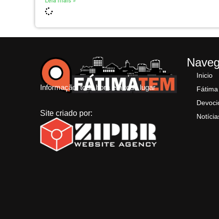
Leia mais »
Nave
Inicio
Informação, toda hora em todo lugar
Fátima
Devoci
Site criado por:
Notícia