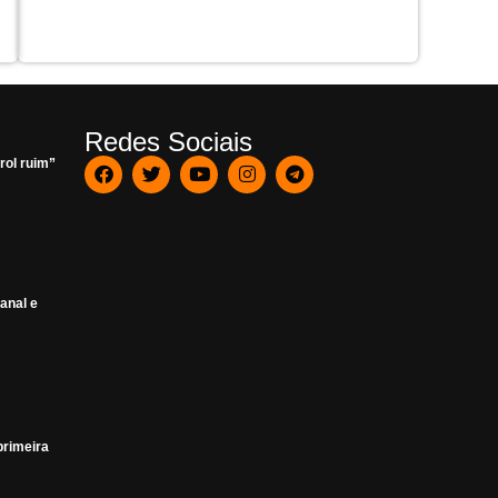
Redes Sociais
rol ruim”
anal e
primeira