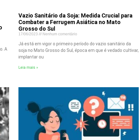
Vazio Sanitário da Soja: Medida Crucial para
Combater a Ferrugem Asiática no Mato
o
Grosso do Sul
17/06/2023
Nenhum comentário
Já está em vigor o primeiro período do vazio sanitário da
o. A
soja no Mato Grosso do Sul, época em que é vedado cultivar,
implantar ou
Leia mais »