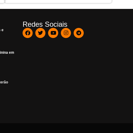
Redes Sociais
s e
inina em
terão