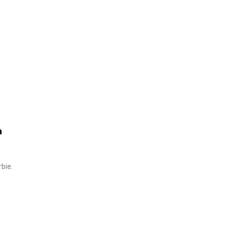
a
bie.