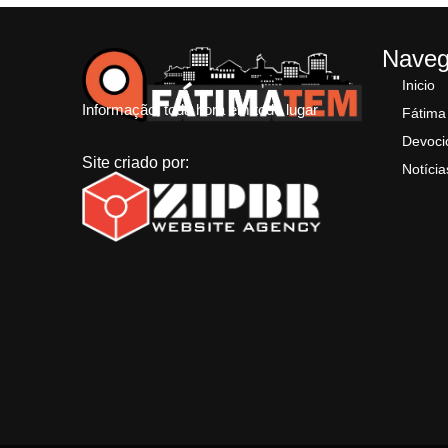
Nave
Inicio
Informação, toda hora em todo lugar
Fátima
Devoci
Site criado por:
Notícia