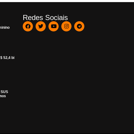
Redes Sociais
minino
$ 52,4 bi
o SUS
anos