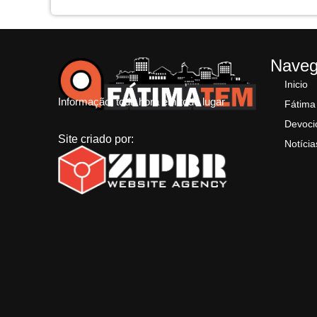
Nave
Inicio
Informação, toda hora em todo lugar
Fátima
Devoci
Site criado por:
Notícia