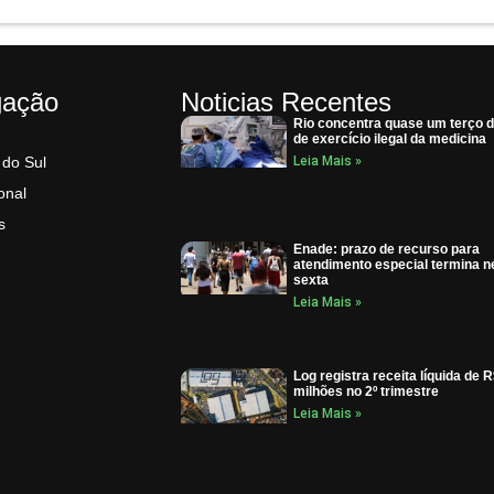
gação
Noticias Recentes
Rio concentra quase um terço 
de exercício ilegal da medicina
 do Sul
Leia Mais »
onal
s
Enade: prazo de recurso para
atendimento especial termina n
sexta
Leia Mais »
Log registra receita líquida de 
milhões no 2º trimestre
Leia Mais »