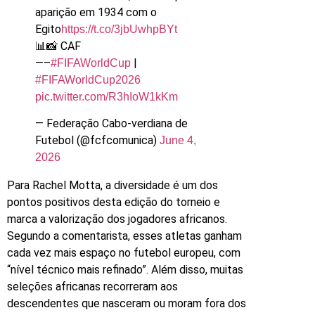
aparição em 1934 com o
Egito
https://t.co/3jbUwhpBYt
📊📸 CAF
—–
|
#FIFAWorldCup
#FIFAWorldCup2026
pic.twitter.com/R3hIoW1kKm
— Federação Cabo-verdiana de
Futebol (@fcfcomunica)
June 4,
2026
Para Rachel Motta, a diversidade é um dos
pontos positivos desta edição do torneio e
marca a valorização dos jogadores africanos.
Segundo a comentarista, esses atletas ganham
cada vez mais espaço no futebol europeu, com
“nível técnico mais refinado”. Além disso, muitas
seleções africanas recorreram aos
descendentes que nasceram ou moram fora dos