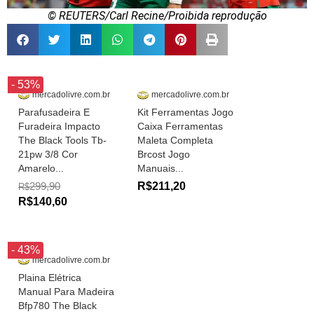
© REUTERS/Carl Recine/Proibida reprodução
- 53%
mercadolivre.com.br
mercadolivre.com.br
Parafusadeira E
Kit Ferramentas Jogo
Furadeira Impacto
Caixa Ferramentas
The Black Tools Tb-
Maleta Completa
21pw 3/8 Cor
Brcost Jogo
Amarelo...
Manuais...
299,90
R$211,20
R$
R$140,60
- 43%
mercadolivre.com.br
Plaina Elétrica
Manual Para Madeira
Bfp780 The Black