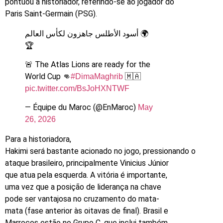
pontuou a historiador, referindo-se ao jogador do
Paris Saint-Germain (PSG).
أسود الأطلس جاهزون لكأس العالم 🌍
🏆
🚨 The Atlas Lions are ready for the
World Cup 👊
🇲🇦
#DimaMaghrib
pic.twitter.com/BsJoHXNTWF
— Équipe du Maroc (@EnMaroc)
May
26, 2026
Para a historiadora,
Hakimi será bastante acionado no jogo, pressionando o
ataque brasileiro, principalmente Vinicius Júnior
que atua pela esquerda. A vitória é importante,
uma vez que a posição de liderança na chave
pode ser vantajosa no cruzamento do mata-
mata (fase anterior às oitavas de final). Brasil e
Marrocos estão no Grupo C, que inclui também