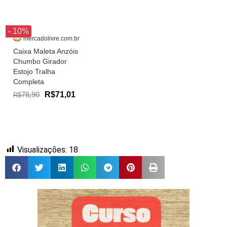
- 10%
mercadolivre.com.br
Caixa Maleta Anzóis
Chumbo Girador
Estojo Tralha
Completa
78,90
R$71,01
R$
Visualizações:
18