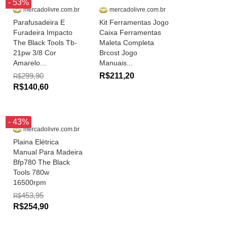
- 53%
mercadolivre.com.br
mercadolivre.com.br
Parafusadeira E
Kit Ferramentas Jogo
Furadeira Impacto
Caixa Ferramentas
The Black Tools Tb-
Maleta Completa
21pw 3/8 Cor
Brcost Jogo
Amarelo...
Manuais...
299,90
R$211,20
R$
R$140,60
- 43%
mercadolivre.com.br
Plaina Elétrica
Manual Para Madeira
Bfp780 The Black
Tools 780w
16500rpm
453,95
R$
R$254,90