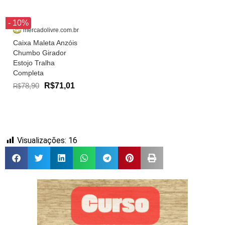
- 10%
mercadolivre.com.br
Caixa Maleta Anzóis
Chumbo Girador
Estojo Tralha
Completa
78,90
R$71,01
R$
Visualizações:
16