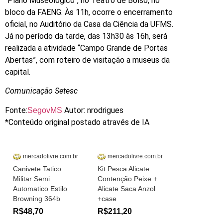
“Plano Museológico”, no Teatro de Bolso, no
bloco da FAENG. Às 11h, ocorre o encerramento
oficial, no Auditório da Casa da Ciência da UFMS.
Já no período da tarde, das 13h30 às 16h, será
realizada a atividade “Campo Grande de Portas
Abertas”, com roteiro de visitação a museus da
capital.
Comunicação Setesc
Fonte:
Autor: nrodrigues
SegovMS
*Conteúdo original postado através de IA
mercadolivre.com.br
mercadolivre.com.br
Canivete Tatico
Kit Pesca Alicate
Militar Semi
Contenção Peixe +
Automatico Estilo
Alicate Saca Anzol
Browning 364b
+case
R$48,70
R$211,20