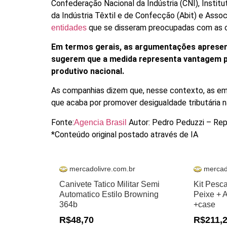
Confederação Nacional da Indústria (CNI), Institu
da Indústria Têxtil e de Confecção (Abit) e Assoc
que se disseram preocupadas com as c
entidades
Em termos gerais, as argumentações apresen
sugerem que a medida representa vantagem p
produtivo nacional.
As companhias dizem que, nesse contexto, as empre
que acaba por promover desigualdade tributária n
Fonte:
Autor: Pedro Peduzzi – Rep
Agencia Brasil
*Conteúdo original postado através de IA
mercadolivre.com.br
mercad
Canivete Tatico Militar Semi
Kit Pesc
Automatico Estilo Browning
Peixe + 
364b
+case
R$48,70
R$211,