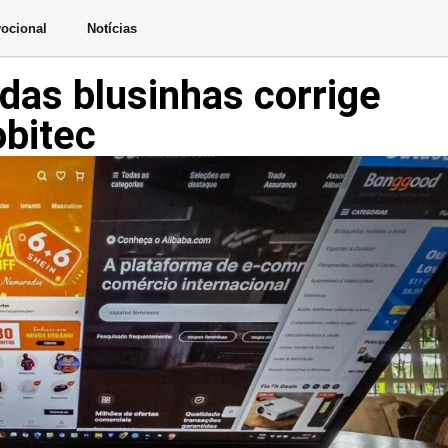
ocional
Notícias
das blusinhas corrige
obitec