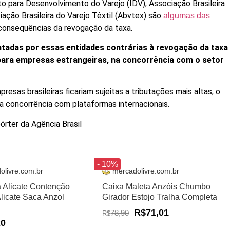
to para Desenvolvimento do Varejo (IDV), Associação Brasileira
iação Brasileira do Varejo Têxtil (Abvtex) são
algumas das
onsequências da revogação da taxa.
tadas por essas entidades contrárias à revogação da taxa
ara empresas estrangeiras, na concorrência com o setor
sas brasileiras ficariam sujeitas a tributações mais altas, o
a concorrência com plataformas internacionais.
órter da Agência Brasil
- 10%
olivre.com.br
mercadolivre.com.br
a Alicate Contenção
Caixa Maleta Anzóis Chumbo
Alicate Saca Anzol
Girador Estojo Tralha Completa
R$71,01
78,90
R$
20