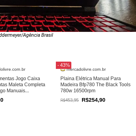
ddermeyer/Agência Brasil
- 43%
olivre.com.br
mercadolivre.com.br
amentas Jogo Caixa
Plaina Elétrica Manual Para
tas Maleta Completa
Madeira Bfp780 The Black Tools
ogo Manuais...
780w 16500rpm
20
R$254,90
453,95
R$