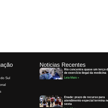
gação
Noticias Recentes
Rio concentra quase um terço 
de exercício ilegal da medicina
 do Sul
Leia Mais »
onal
s
Enade: prazo de recurso para
atendimento especial termina n
sexta