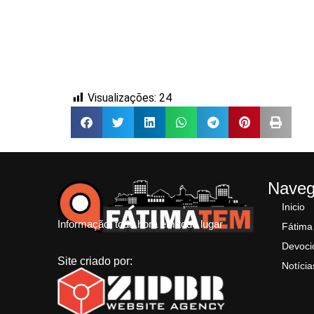
Visualizações:
24
Nave
Inicio
Informação, toda hora em todo lugar
Fátima
Devoci
Site criado por:
Notícia