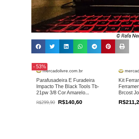
© Rafa Ne
- 53%
mercadolivre.com.br
mercad
Parafusadeira E Furadeira
Kit Ferr
Impacto The Black Tools Tb-
Ferramen
21pw 3/8 Cor Amarelo...
Brcost J
R$140,60
R$211,
299,90
R$