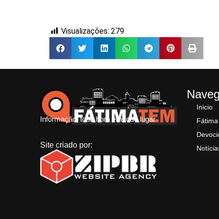
Visualizações:
279
Nave
Inicio
Informação, toda hora em todo lugar
Fátima
Devoci
Site criado por:
Notícia