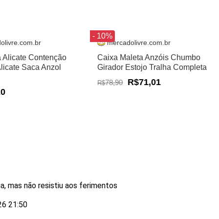
- 10%
olivre.com.br
mercadolivre.com.br
a Alicate Contenção
Caixa Maleta Anzóis Chumbo
Alicate Saca Anzol
Girador Estojo Tralha Completa
R$71,01
78,90
R$
20
ia, mas não resistiu aos ferimentos
026 21:50