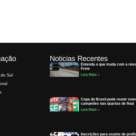
gação
Noticias Recentes
Entenda o que muda com a nova
Frete
 do Sul
Leia Mais »
onal
s
Copa do Brasil pode reunir som
campeões nas quartas de final
Leia Mais »
Inscrições para exame de profi