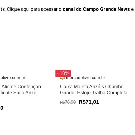
ts. Clique aqui para acessar o
canal do
Campo Grande News
e
- 10%
olivre.com.br
mercadolivre.com.br
a Alicate Contenção
Caixa Maleta Anzóis Chumbo
Alicate Saca Anzol
Girador Estojo Tralha Completa
R$71,01
78,90
R$
20