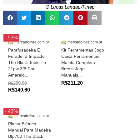
© Lucas Landau/Finep
- 53%
mercadolivre.com.br
mercadolivre.com.br
Parafusadeira E
Kit Ferramentas Jogo
Furadeira Impacto
Caixa Ferramentas
The Black Tools Tb-
Maleta Completa
21pw 3/8 Cor
Brcost Jogo
Amarelo...
Manuais...
299,90
R$211,20
R$
R$140,60
- 43%
mercadolivre.com.br
Plaina Elétrica
Manual Para Madeira
Bfp780 The Black