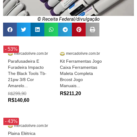
© Receita Federal/divulgação
- 53%
mercadolivre.com.br
mercadolivre.com.br
Parafusadeira E
Kit Ferramentas Jogo
Furadeira Impacto
Caixa Ferramentas
The Black Tools Tb-
Maleta Completa
21pw 3/8 Cor
Brcost Jogo
Amarelo...
Manuais...
299,90
R$211,20
R$
R$140,60
- 43%
mercadolivre.com.br
Plaina Elétrica