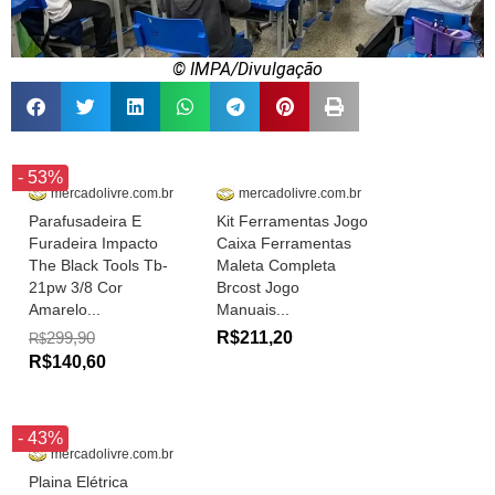
© IMPA/Divulgação
- 53%
mercadolivre.com.br
mercadolivre.com.br
Parafusadeira E
Kit Ferramentas Jogo
Furadeira Impacto
Caixa Ferramentas
The Black Tools Tb-
Maleta Completa
21pw 3/8 Cor
Brcost Jogo
Amarelo...
Manuais...
299,90
R$211,20
R$
R$140,60
- 43%
mercadolivre.com.br
Plaina Elétrica