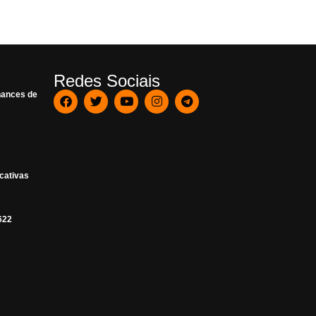
Redes Sociais
hances de
ucativas
622