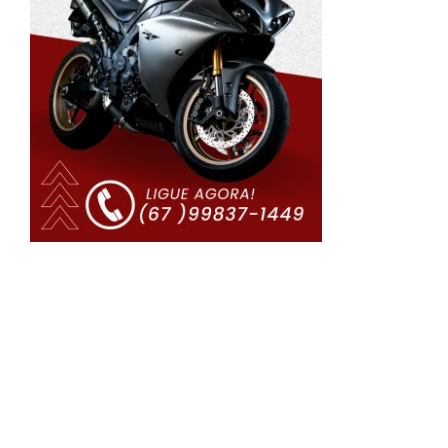
.
o
o
o
o
u
,
o