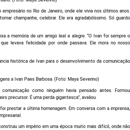
 empresário no Rio de Janeiro, onde ele vivia nos últimos anos
tomar champanhe, celebrar. Ele era agradabilíssimo. Só guard
eixa a memória de um amigo leal e alegre. “O Ivan foi sempre 
que levava felicidade por onde passava. Ele mora no noss
tância histórica de Ivan para o desenvolvimento da comunicaçã
gens a Ivan Paes Barbosa. (Foto: Maya Severino)
a comunicação como ninguém havia pensado antes. Formo
eiro precursor. É uma perda gigantesca”, avaliou.
 foi prestar a última homenagem. Em conversa com a imprensa
mpresarial.
construiu um império em uma época muito mais difícil, onde nã