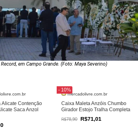
 Record, em Campo Grande. (Foto: Maya Severino)
- 10%
olivre.com.br
mercadolivre.com.br
a Alicate Contenção
Caixa Maleta Anzóis Chumbo
Alicate Saca Anzol
Girador Estojo Tralha Completa
R$71,01
78,90
R$
20