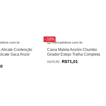
- 10%
olivre.com.br
mercadolivre.com.br
a Alicate Contenção
Caixa Maleta Anzóis Chumbo
Alicate Saca Anzol
Girador Estojo Tralha Completa
R$71,01
78,90
R$
20