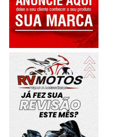
e
-
e
o
o
,