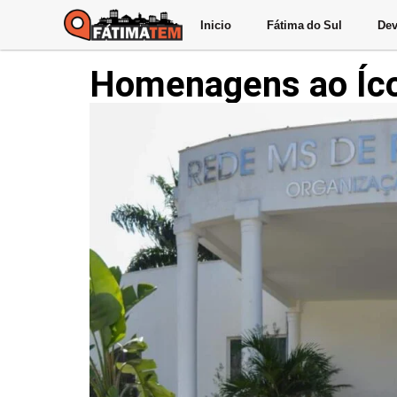
Inicio
Fátima do Sul
Dev
Homenagens ao Íco