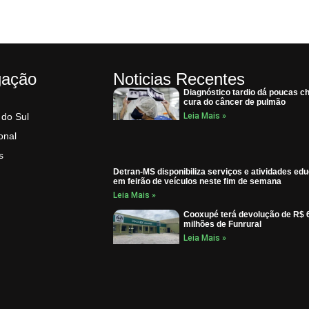
gação
Noticias Recentes
Diagnóstico tardio dá poucas c
cura do câncer de pulmão
 do Sul
Leia Mais »
onal
s
Detran-MS disponibiliza serviços e atividades ed
em feirão de veículos neste fim de semana
Leia Mais »
Cooxupé terá devolução de R$ 
milhões de Funrural
Leia Mais »