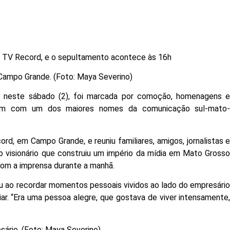
a TV Record, e o sepultamento acontece às 16h
Campo Grande. (Foto: Maya Severino)
, neste sábado (2), foi marcada por comoção, homenagens 
ram com um dos maiores nomes da comunicação sul-mato
d, em Campo Grande, e reuniu familiares, amigos, jornalistas 
o visionário que construiu um império da mídia em Mato Gross
 com a imprensa durante a manhã.
u ao recordar momentos pessoais vividos ao lado do empresári
iar. “Era uma pessoa alegre, que gostava de viver intensamente
sário. (Foto: Maya Severino)