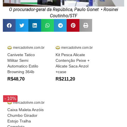
O procurador-geral da República, Paulo Gonet
• Rosinei
Coutinho/STF
mercadolivre.com.br
mercadolivre.com.br
Canivete Tatico
Kit Pesca Alicate
Militar Semi
Contenção Peixe +
Automatico Estilo
Alicate Saca Anzol
Browning 364b
+case
R$48,70
R$211,20
- 10%
mercadolivre.com.br
Caixa Maleta Anzóis
Chumbo Girador
Estojo Tralha
Completa