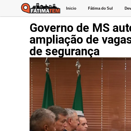
Inicio
Fátima do Sul
Dev
Governo de MS aut
ampliação de vagas
de segurança