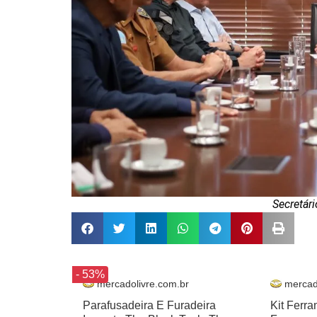
Secretári
- 53%
mercadolivre.com.br
mercad
Parafusadeira E Furadeira
Kit Ferr