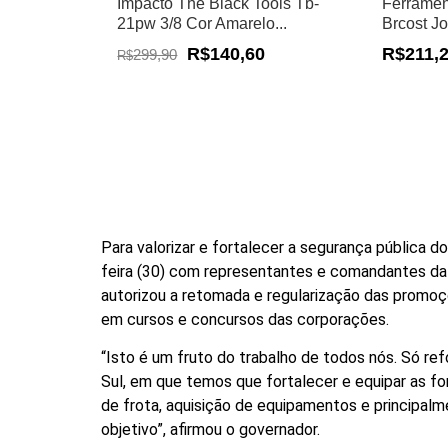
Impacto The Black Tools Tb-
Ferramen
21pw 3/8 Cor Amarelo...
Brcost J
R$140,60
R$211,
299,90
R$
Para valorizar e fortalecer a segurança pública d
feira (30) com representantes e comandantes da 
autorizou a retomada e regularização das promoç
em cursos e concursos das corporações.
“Isto é um fruto do trabalho de todos nós. Só 
Sul, em que temos que fortalecer e equipar as f
de frota, aquisição de equipamentos e principal
objetivo”, afirmou o governador.