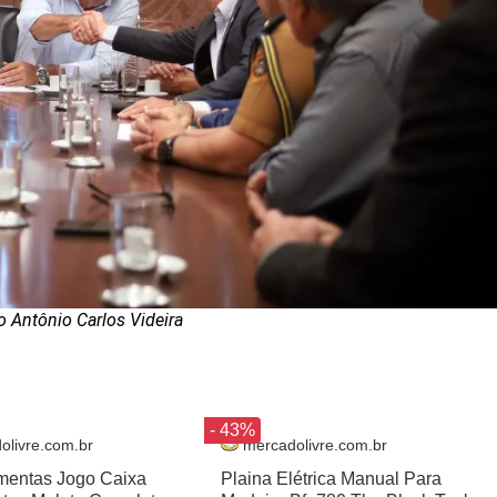
o Antônio Carlos Videira
- 43%
olivre.com.br
mercadolivre.com.br
amentas Jogo Caixa
Plaina Elétrica Manual Para