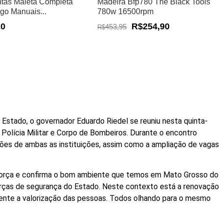
tas Maleta Completa
Madeira Bfp780 The Black Tools
ogo Manuais...
780w 16500rpm
20
R$254,90
453,95
R$
o Estado, o governador Eduardo Riedel se reuniu nesta quinta-
Polícia Militar e Corpo de Bombeiros. Durante o encontro
ões de ambas as instituições, assim como a ampliação de vaga
reforça e confirma o bom ambiente que temos em Mato Grosso do
orças de segurança do Estado. Neste contexto está a renovaçã
mente a valorização das pessoas. Todos olhando para o mesmo