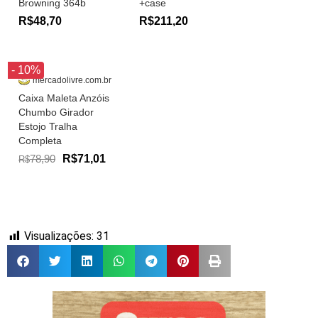
Browning 364b
+case
R$48,70
R$211,20
- 10%
mercadolivre.com.br
Caixa Maleta Anzóis
Chumbo Girador
Estojo Tralha
Completa
78,90
R$71,01
R$
Visualizações:
31