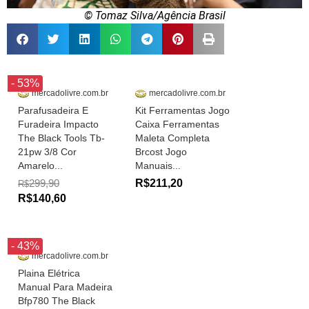
© Tomaz Silva/Agência Brasil
- 53%
mercadolivre.com.br
mercadolivre.com.br
Parafusadeira E
Kit Ferramentas Jogo
Furadeira Impacto
Caixa Ferramentas
The Black Tools Tb-
Maleta Completa
21pw 3/8 Cor
Brcost Jogo
Amarelo...
Manuais...
299,90
R$211,20
R$
R$140,60
- 43%
mercadolivre.com.br
Plaina Elétrica
Manual Para Madeira
Bfp780 The Black