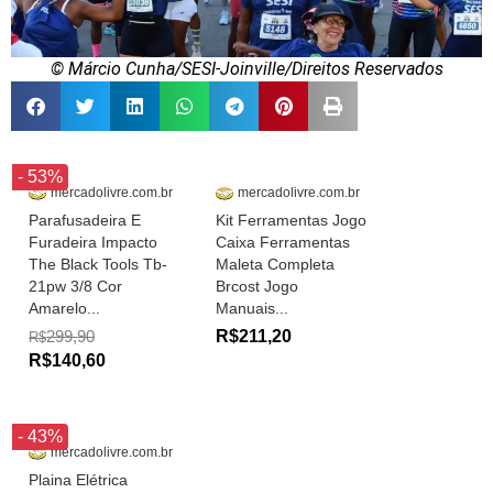
© Márcio Cunha/SESI-Joinville/Direitos Reservados
- 53%
mercadolivre.com.br
mercadolivre.com.br
Parafusadeira E
Kit Ferramentas Jogo
Furadeira Impacto
Caixa Ferramentas
The Black Tools Tb-
Maleta Completa
21pw 3/8 Cor
Brcost Jogo
Amarelo...
Manuais...
299,90
R$211,20
R$
R$140,60
- 43%
mercadolivre.com.br
Plaina Elétrica