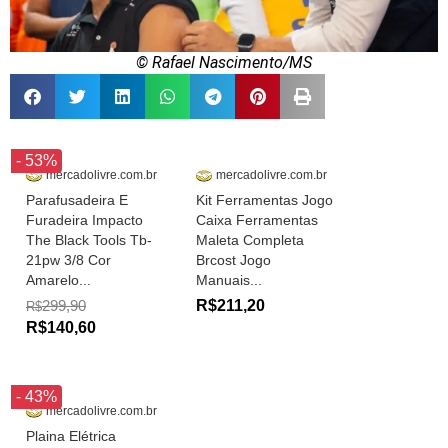
© Rafael Nascimento/MS
- 53%
mercadolivre.com.br
mercadolivre.com.br
Parafusadeira E
Kit Ferramentas Jogo
Furadeira Impacto
Caixa Ferramentas
The Black Tools Tb-
Maleta Completa
21pw 3/8 Cor
Brcost Jogo
Amarelo...
Manuais...
299,90
R$211,20
R$
R$140,60
- 43%
mercadolivre.com.br
Plaina Elétrica