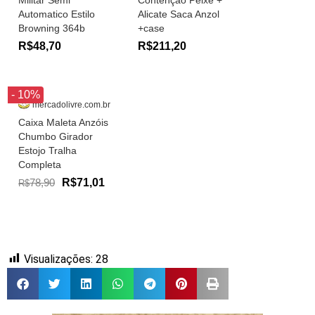
Automatico Estilo
Alicate Saca Anzol
Browning 364b
+case
R$48,70
R$211,20
- 10%
mercadolivre.com.br
Caixa Maleta Anzóis
Chumbo Girador
Estojo Tralha
Completa
78,90
R$71,01
R$
Visualizações:
28