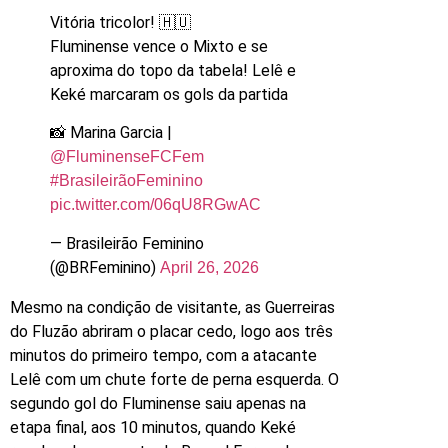
Vitória tricolor! 🇭🇺
Fluminense vence o Mixto e se
aproxima do topo da tabela! Lelê e
Keké marcaram os gols da partida
📸 Marina Garcia |
@FluminenseFCFem
#BrasileirãoFeminino
pic.twitter.com/06qU8RGwAC
— Brasileirão Feminino
(@BRFeminino)
April 26, 2026
Mesmo na condição de visitante, as Guerreiras
do Fluzão abriram o placar cedo, logo aos três
minutos do primeiro tempo, com a atacante
Lelê com um chute forte de perna esquerda. O
segundo gol do Fluminense saiu apenas na
etapa final, aos 10 minutos, quando Keké