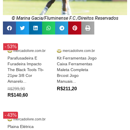
© Marina Gacia/Fluminense F.C./Direitos Reservados
- 53%
mercadolivre.com.br
mercadolivre.com.br
Parafusadeira E
Kit Ferramentas Jogo
Furadeira Impacto
Caixa Ferramentas
The Black Tools Tb-
Maleta Completa
21pw 3/8 Cor
Brcost Jogo
Amarelo...
Manuais...
299,90
R$211,20
R$
R$140,60
- 43%
mercadolivre.com.br
Plaina Elétrica