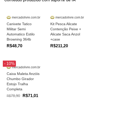
mercadolivre.com.br
mercadolivre.com.br
Canivete Tatico
Kit Pesca Alicate
Militar Semi
Contenção Peixe +
Automatico Estilo
Alicate Saca Anzol
Browning 364b
+case
R$48,70
R$211,20
- 10%
mercadolivre.com.br
Caixa Maleta Anzóis
Chumbo Girador
Estojo Tralha
Completa
78,90
R$71,01
R$