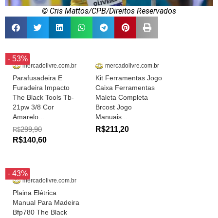
© Cris Mattos/CPB/Direitos Reservados
- 53%
mercadolivre.com.br
mercadolivre.com.br
Parafusadeira E
Kit Ferramentas Jogo
Furadeira Impacto
Caixa Ferramentas
The Black Tools Tb-
Maleta Completa
21pw 3/8 Cor
Brcost Jogo
Amarelo...
Manuais...
299,90
R$211,20
R$
R$140,60
- 43%
mercadolivre.com.br
Plaina Elétrica
Manual Para Madeira
Bfp780 The Black