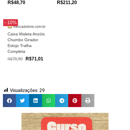
R$48,70
R$211,20
- 10%
mercadolivre.com.br
Caixa Maleta Anzóis
Chumbo Girador
Estojo Tralha
Completa
78,90
R$71,01
R$
Visualizações:
29