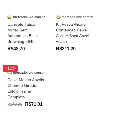
mercadolivre.com.br
mercadolivre.com.br
Canivete Tatico
Kit Pesca Alicate
Militar Semi
Contenção Peixe +
Automatico Estilo
Alicate Saca Anzol
Browning 364b
+case
R$48,70
R$211,20
- 10%
mercadolivre.com.br
Caixa Maleta Anzóis
Chumbo Girador
Estojo Tralha
Completa
78,90
R$71,01
R$