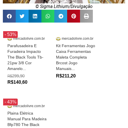
© Sigma Lithium/Divulgação
- 53%
mercadolivre.com.br
mercadolivre.com.br
Parafusadeira E
Kit Ferramentas Jogo
Furadeira Impacto
Caixa Ferramentas
The Black Tools Tb-
Maleta Completa
21pw 3/8 Cor
Brcost Jogo
Amarelo...
Manuais...
299,90
R$211,20
R$
R$140,60
- 43%
mercadolivre.com.br
Plaina Elétrica
Manual Para Madeira
Bfp780 The Black