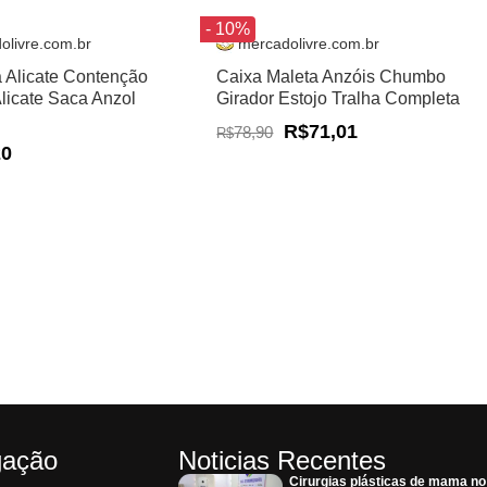
- 10%
olivre.com.br
mercadolivre.com.br
a Alicate Contenção
Caixa Maleta Anzóis Chumbo
Alicate Saca Anzol
Girador Estojo Tralha Completa
R$71,01
78,90
R$
20
gação
Noticias Recentes
Cirurgias plásticas de mama n