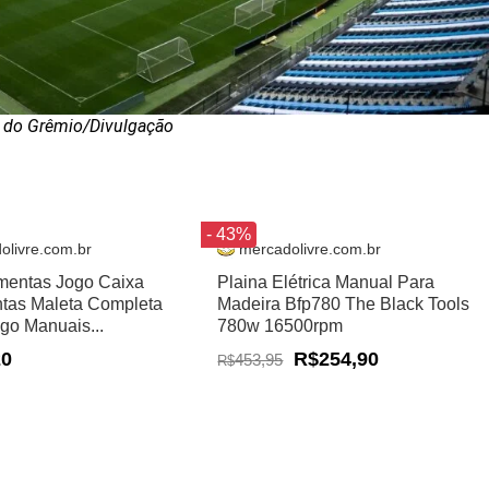
 do Grêmio/Divulgação
- 43%
olivre.com.br
mercadolivre.com.br
amentas Jogo Caixa
Plaina Elétrica Manual Para
tas Maleta Completa
Madeira Bfp780 The Black Tools
ogo Manuais...
780w 16500rpm
20
R$254,90
453,95
R$