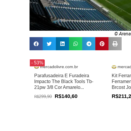
© Arena
- 53%
mercadolivre.com.br
mercad
Parafusadeira E Furadeira
Kit Ferr
Impacto The Black Tools Tb-
Ferramen
21pw 3/8 Cor Amarelo...
Brcost J
R$140,60
R$211,
299,90
R$