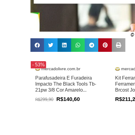
©
- 53%
mercadolivre.com.br
mercad
Parafusadeira E Furadeira
Kit Ferr
Impacto The Black Tools Tb-
Ferramen
21pw 3/8 Cor Amarelo...
Brcost J
R$140,60
R$211,
299,90
R$