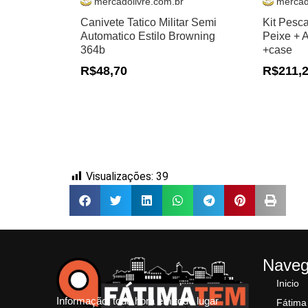
mercadolivre.com.br
mercad
Canivete Tatico Militar Semi
Kit Pesc
Automatico Estilo Browning
Peixe + 
364b
+case
R$48,70
R$211,
Visualizações:
39
Nave
Inicio
Informação, toda hora em todo lugar
Fátima