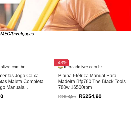
 MEC/Divulgação
- 43%
olivre.com.br
mercadolivre.com.br
amentas Jogo Caixa
Plaina Elétrica Manual Para
tas Maleta Completa
Madeira Bfp780 The Black Tools
ogo Manuais...
780w 16500rpm
20
R$254,90
453,95
R$