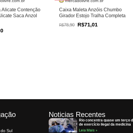
olivre.com.br
mercadolivre.com.br
a Alicate Contenção
Caixa Maleta Anzóis Chumbo
Alicate Saca Anzol
Girador Estojo Tralha Completa
R$71,01
78,90
R$
20
gação
Noticias Recentes
Rio concentra quase um terço 
de exercício ilegal da medicina
 do Sul
Leia Mais »