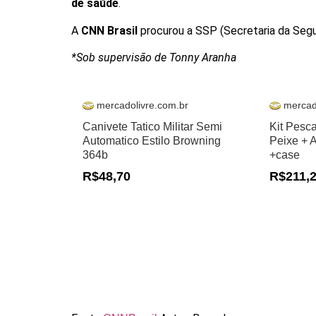
de saúde
.
A
CNN Brasil
procurou a SSP (Secretaria da Segu
*Sob supervisão de Tonny Aranha
mercadolivre.com.br
mercad
Canivete Tatico Militar Semi
Kit Pesc
Automatico Estilo Browning
Peixe + 
364b
+case
R$48,70
R$211,