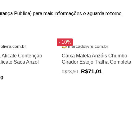
rança Pública) para mais informações e aguarda retorno.
- 10%
olivre.com.br
mercadolivre.com.br
a Alicate Contenção
Caixa Maleta Anzóis Chumbo
Alicate Saca Anzol
Girador Estojo Tralha Completa
R$71,01
78,90
R$
20