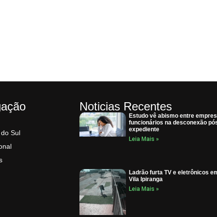
gação
Noticias Recentes
Estudo vê abismo entre empres
funcionários na desconexão pó
expediente
 do Sul
Leia Mais »
onal
s
Ladrão furta TV e eletrônicos e
Vila Ipiranga
Leia Mais »