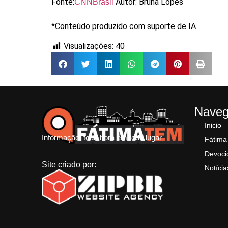
Fonte:
Autor: Bruna Lopes
CNNBrasil
*Conteúdo produzido com suporte de IA
Visualizações:
40
Nave
Inicio
Informação, toda hora em todo lugar
Fátima
Devoci
Site criado por:
Notícia