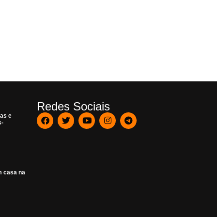
Redes Sociais
as e
s-
m casa na