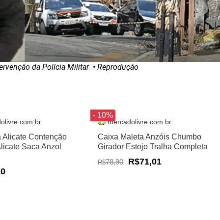
tervenção da Polícia Militar
• Reprodução
- 10%
olivre.com.br
mercadolivre.com.br
a Alicate Contenção
Caixa Maleta Anzóis Chumbo
Alicate Saca Anzol
Girador Estojo Tralha Completa
R$71,01
78,90
R$
20