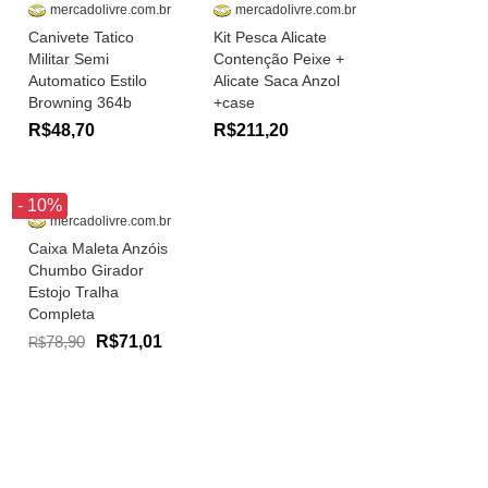
mercadolivre.com.br
mercadolivre.com.br
Canivete Tatico
Kit Pesca Alicate
Militar Semi
Contenção Peixe +
Automatico Estilo
Alicate Saca Anzol
Browning 364b
+case
R$48,70
R$211,20
- 10%
mercadolivre.com.br
Caixa Maleta Anzóis
Chumbo Girador
Estojo Tralha
Completa
78,90
R$71,01
R$