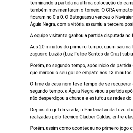
terminando a partida na última colocação do cam
também movimentaram o torneio. O CRA empatou
ficaram no 0 a 0. O Bataguassu venceu o Naviraie
Águia Negra, com a vitória, assumiu a terceira pos
A equipe visitante ganhou a partida disputada no
Aos 20 minutos do primeiro tempo, quem saiu na 
zagueiro Luizão (Luiz Felipe Santos da Cruz) subi
Porém, no segundo tempo, após inicio de partida e
que marcou o seu gol de empate aos 13 minutos n
O time da casa nem teve tempo de se recuperar d
segundo tempo, a Águia Negra virou a partida ap
não desperdiçou a chance e estufou as redes do g
Depois do gol da virada, o Pantanal ainda teve 
realizadas pelo técnico Glauber Caldas, entre el
Porém, assim como aconteceu no primeiro jogo co