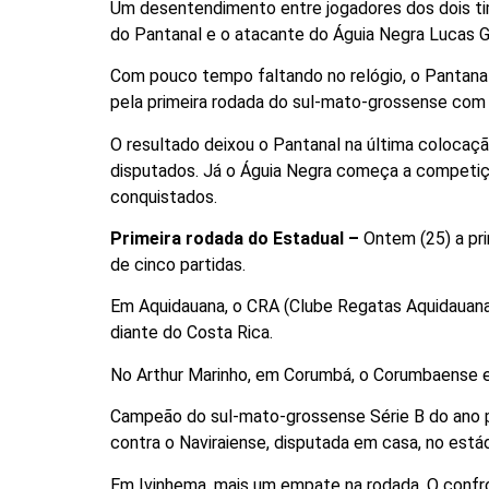
Um desentendimento entre jogadores dos dois tim
do Pantanal e o atacante do Águia Negra Lucas G
Com pouco tempo faltando no relógio, o Pantanal
pela primeira rodada do sul-mato-grossense com a
O resultado deixou o Pantanal na última coloca
disputados. Já o Águia Negra começa a competiç
conquistados.
Primeira rodada do Estadual –
Ontem (25) a pr
de cinco partidas.
Em Aquidauana, o CRA (Clube Regatas Aquidauana
diante do Costa Rica.
No Arthur Marinho, em Corumbá, o Corumbaense e 
Campeão do sul-mato-grossense Série B do ano pa
contra o Naviraiense, disputada em casa, no estád
Em Ivinhema, mais um empate na rodada. O confro