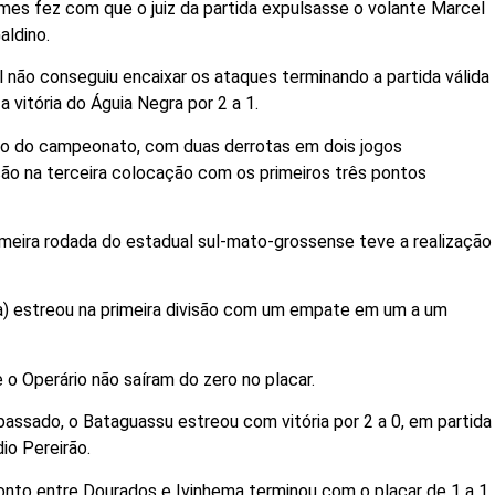
es fez com que o juiz da partida expulsasse o volante Marcel
aldino.
 não conseguiu encaixar os ataques terminando a partida válida
 vitória do Águia Negra por 2 a 1.
ção do campeonato, com duas derrotas em dois jogos
ão na terceira colocação com os primeiros três pontos
imeira rodada do estadual sul-mato-grossense teve a realização
) estreou na primeira divisão com um empate em um a um
o Operário não saíram do zero no placar.
ssado, o Bataguassu estreou com vitória por 2 a 0, em partida
io Pereirão.
nto entre Dourados e Ivinhema terminou com o placar de 1 a 1.