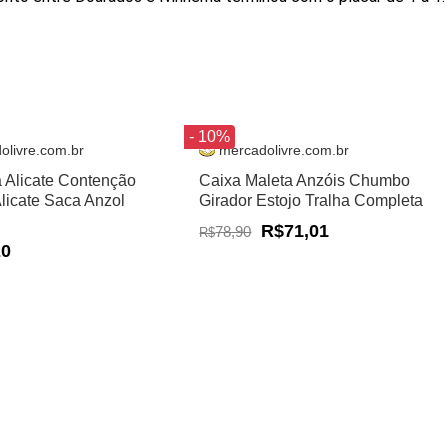
- 10%
olivre.com.br
mercadolivre.com.br
a Alicate Contenção
Caixa Maleta Anzóis Chumbo
Alicate Saca Anzol
Girador Estojo Tralha Completa
R$71,01
78,90
R$
20