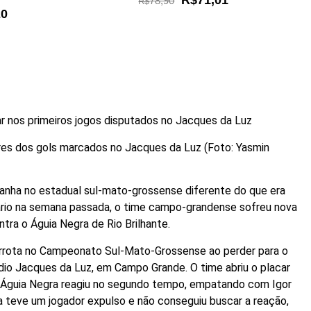
R$71,01
78,90
R$
20
 nos primeiros jogos disputados no Jacques da Luz
ores dos gols marcados no Jacques da Luz (Foto: Yasmin
anha no estadual sul-mato-grossense diferente do que era
rário na semana passada, o time campo-grandense sofreu nova
tra o Águia Negra de Rio Brilhante.
errota no Campeonato Sul-Mato-Grossense ao perder para o
ádio Jacques da Luz, em Campo Grande. O time abriu o placar
 Águia Negra reagiu no segundo tempo, empatando com Igor
a teve um jogador expulso e não conseguiu buscar a reação,