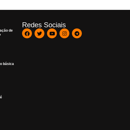
Redes Sociais
nação de
o
o básica
 é