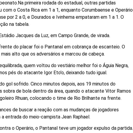
peonato.Na primeira rodada do estadual, outras partidas
 com o Costa Rica em 1 a 1, enquanto Corumbaense e Operário
nse por 2 a 0, e Dourados e Ivinhema empataram em 1 a 1. O
ição na tabela.
 Estádio Jacques da Luz, em Campo Grande, de virada.
frente do placar foi o Pantanal em cobrança de escanteio. O
u mais alto que os adversários e marcou de cabeça.
quilibrada, quem voltou do vestiário melhor foi o Águia Negra,
os pés do atacante Igor Eto’o, deixando tudo igual.
o gol sofrido. Cinco minutos depois, aos 19 minutos do
ós sobra de bola dentro da área, quando o atacante Vitor Ramos
oleiro Rhuan, colocando o time de Rio Brilhante na frente.
chances de buscar a reação com as mudanças de jogadores
as a entrada do meio-campista Jean Raphael.
ntra o Operário, o Pantanal teve um jogador expulso da partida