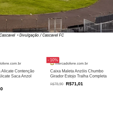
Cascavel
• Divulgação / Cascavel FC
- 10%
olivre.com.br
mercadolivre.com.br
a Alicate Contenção
Caixa Maleta Anzóis Chumbo
Alicate Saca Anzol
Girador Estojo Tralha Completa
R$71,01
78,90
R$
20