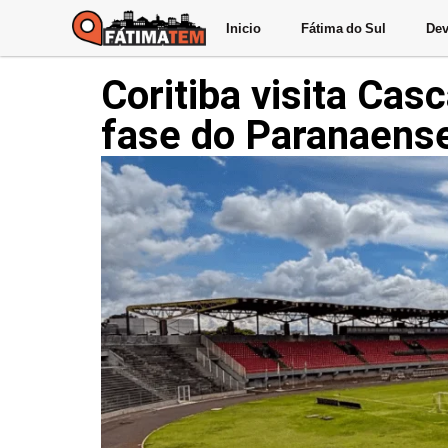
Inicio
Fátima do Sul
Dev
Coritiba visita Cas
fase do Paranaens