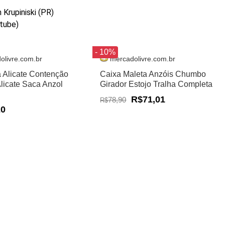
 Krupiniski (PR)
utube)
- 10%
olivre.com.br
mercadolivre.com.br
a Alicate Contenção
Caixa Maleta Anzóis Chumbo
Alicate Saca Anzol
Girador Estojo Tralha Completa
R$71,01
78,90
R$
20