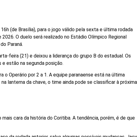
16h (de Brasília), para o jogo válido pela sexta e última rodada
2026. O duelo será realizado no Estádio Olímpico Regional
 do Paraná.
ta-feira (21) e deixou a liderança do grupo B do estadual. Os
 e estão na segunda posição.
a o Operário por 2 a 1. A equipe paranaense está na última
a lanterna da chave, o time ainda pode se classificar à próxim
ais cara da história do Coritiba. A tendência, porém, é de que
se da rodada anterior, salvo algumas possíveis mudanças. Jac