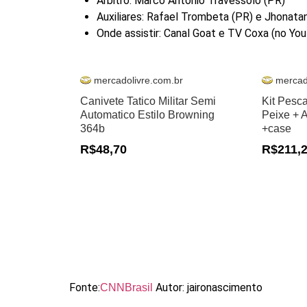
Árbitro: Marco Antonio Travessolo (PR)
Auxiliares: Rafael Trombeta (PR) e Jhonatan
Onde assistir: Canal Goat e TV Coxa (no Yo
mercadolivre.com.br
mercad
Canivete Tatico Militar Semi
Kit Pesc
Automatico Estilo Browning
Peixe + 
364b
+case
R$48,70
R$211,
Fonte:
Autor: jaironascimento
CNNBrasil