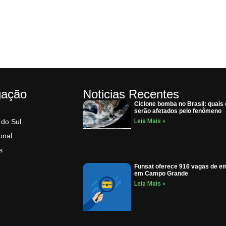
gação
Noticias Recentes
Ciclone bomba no Brasil: quais
serão afetados pelo fenômeno
 do Sul
Leia Mais »
onal
s
Funsat oferece 916 vagas de e
em Campo Grande
Leia Mais »