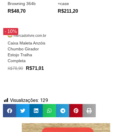
Browning 364b
+case
R$48,70
R$211,20
- 10%
mercadolivre.com.br
Caixa Maleta Anzóis
Chumbo Girador
Estojo Tralha
Completa
78,90
R$71,01
R$
Visualizações:
129