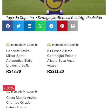
Taça da Copinha
• Divulgação/Rebeca Reis/Ag. Paulistão
mercadolivre.com.br
mercadolivre.com.br
Canivete Tatico
Kit Pesca Alicate
Militar Semi
Contenção Peixe +
Automatico Estilo
Alicate Saca Anzol
Browning 364b
+case
R$48,70
R$211,20
- 10%
mercadolivre.com.br
Caixa Maleta Anzóis
Chumbo Girador
Estojo Tralha