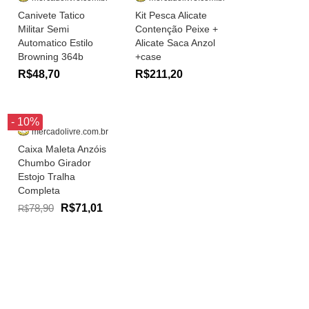
Canivete Tatico
Kit Pesca Alicate
Militar Semi
Contenção Peixe +
Automatico Estilo
Alicate Saca Anzol
Browning 364b
+case
R$48,70
R$211,20
- 10%
mercadolivre.com.br
Caixa Maleta Anzóis
Chumbo Girador
Estojo Tralha
Completa
78,90
R$71,01
R$