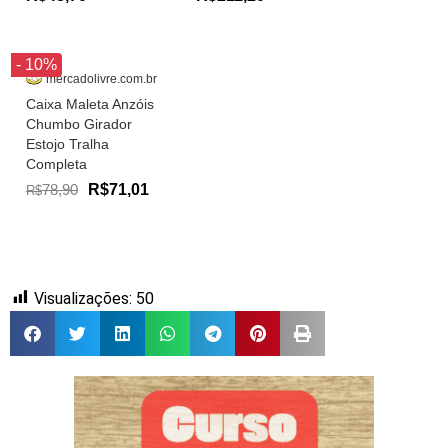
- 10%
mercadolivre.com.br
Caixa Maleta Anzóis
Chumbo Girador
Estojo Tralha
Completa
78,90
R$71,01
R$
Visualizações:
50