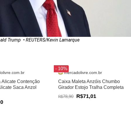
nald Trump
• REUTERS/Kevin Lamarque
- 10%
olivre.com.br
mercadolivre.com.br
a Alicate Contenção
Caixa Maleta Anzóis Chumbo
Alicate Saca Anzol
Girador Estojo Tralha Completa
R$71,01
78,90
R$
20