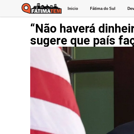
Inicio
Fátima do Sul
Dev
“Não haverá dinhei
sugere que país f