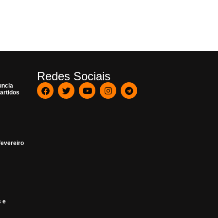
Redes Sociais
uncia
artidos
fevereiro
s e