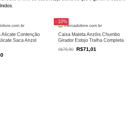
Unidos.
- 10%
olivre.com.br
mercadolivre.com.br
a Alicate Contenção
Caixa Maleta Anzóis Chumbo
Alicate Saca Anzol
Girador Estojo Tralha Completa
R$71,01
78,90
R$
20