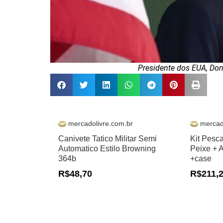
Presidente dos EUA, Do
mercadolivre.com.br
mercad
Canivete Tatico Militar Semi
Kit Pesc
Automatico Estilo Browning
Peixe + 
364b
+case
R$48,70
R$211,