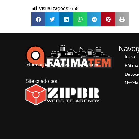
Visualizações:
658
Nave
Inicio
Informação, toda hora em todo lugar
Fátima
Devoci
Site criado por:
Notícia