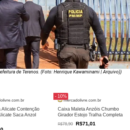
feitura de Terenos. (Foto: Henrique Kawaminami | Arquivo))
- 10%
olivre.com.br
mercadolivre.com.br
a Alicate Contenção
Caixa Maleta Anzóis Chumbo
Alicate Saca Anzol
Girador Estojo Tralha Completa
R$71,01
78,90
R$
20