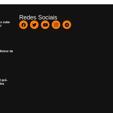
Redes Sociais
as sobe
i
ivisor de
l pré-
los