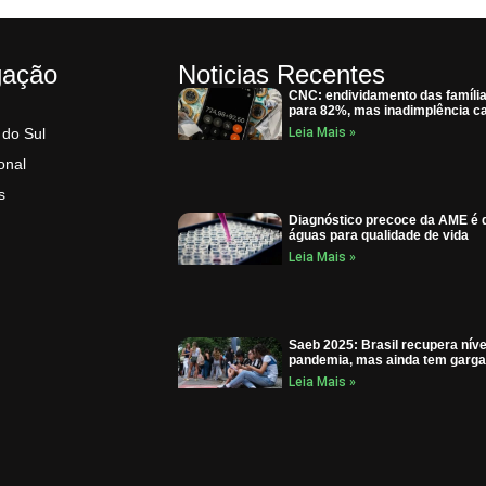
gação
Noticias Recentes
CNC: endividamento das famíli
para 82%, mas inadimplência ca
 do Sul
Leia Mais »
onal
s
Diagnóstico precoce da AME é d
águas para qualidade de vida
Leia Mais »
Saeb 2025: Brasil recupera níve
pandemia, mas ainda tem garga
Leia Mais »