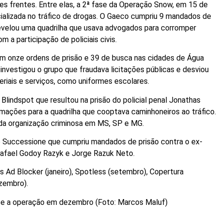
s frentes. Entre elas, a 2ª fase da Operação Snow, em 15 de
cializada no tráfico de drogas. O Gaeco cumpriu 9 mandados de
evelou uma quadrilha que usava advogados para corromper
om a participação de policiais civis.
om onze ordens de prisão e 39 de busca nas cidades de Água
nvestigou o grupo que fraudava licitações públicas e desviou
riais e serviços, como uniformes escolares.
lindspot que resultou na prisão do policial penal Jonathas
mações para a quadrilha que cooptava caminhoneiros ao tráfico.
a organização criminosa em MS, SP e MG.
o Successione que cumpriu mandados de prisão contra o ex-
Rafael Godoy Razyk e Jorge Razuk Neto.
 Ad Blocker (janeiro), Spotless (setembro), Copertura
zembro).
nte a operação em dezembro (Foto: Marcos Maluf)