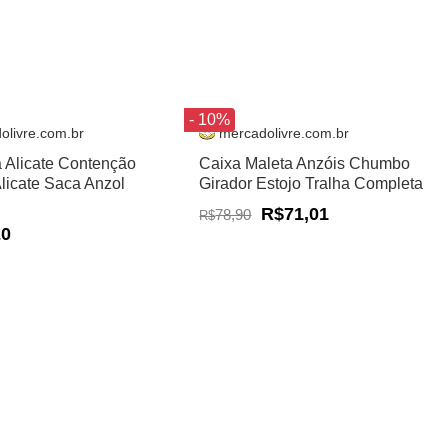
- 10%
olivre.com.br
mercadolivre.com.br
a Alicate Contenção
Caixa Maleta Anzóis Chumbo
Alicate Saca Anzol
Girador Estojo Tralha Completa
R$71,01
78,90
R$
20