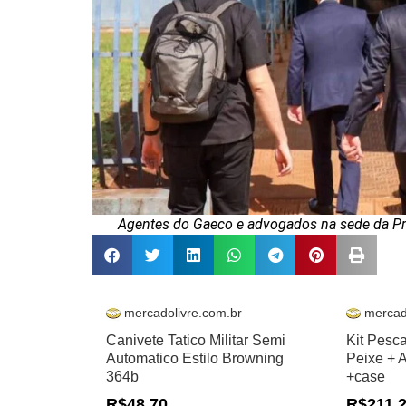
Agentes do Gaeco e advogados na sede da Pre
mercadolivre.com.br
mercad
Canivete Tatico Militar Semi
Kit Pesc
Automatico Estilo Browning
Peixe + 
364b
+case
R$48,70
R$211,