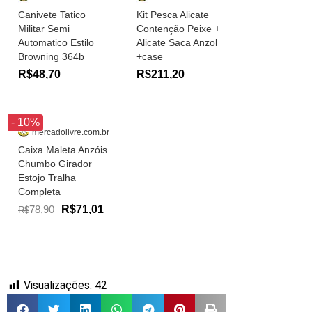
Canivete Tatico
Kit Pesca Alicate
Militar Semi
Contenção Peixe +
Automatico Estilo
Alicate Saca Anzol
Browning 364b
+case
R$48,70
R$211,20
- 10%
mercadolivre.com.br
Caixa Maleta Anzóis
Chumbo Girador
Estojo Tralha
Completa
78,90
R$71,01
R$
Visualizações:
42