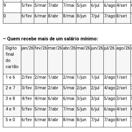
9
5/fev
5/mar
7/abr
7/mai
5/jun
6/jul
6/ago
4/set
0
6/fev
6/mar
8/abr
8/mai
8/jun
7/jul
7/ago
8/set
– Quem recebe mais de um salário mínimo:
Digito
jan/26
fev/26
mar/26
abr/26
mai/26
jun/26
jul/26
ago/26
final
do
cartão
1 e 6
2/fev
2/mar
1/abr
2/mai
1/jun
1/jul
3/ago
1/set
2 e 7
3/fev
3/mar
2/abr
5/mai
2/jun
2/jul
4/ago
2/set
3 e 8
4/fev
4/mar
6/abr
6/mai
3/jun
3/jul
5/ago
3/set
4 e 9
5/fev
5/mar
7/abr
7/mai
5/jun
6/jul
6/ago
4/set
5 e 0
6/fev
6/mar
8/abr
8/mai
8/jun
7/jul
7/ago
8/set