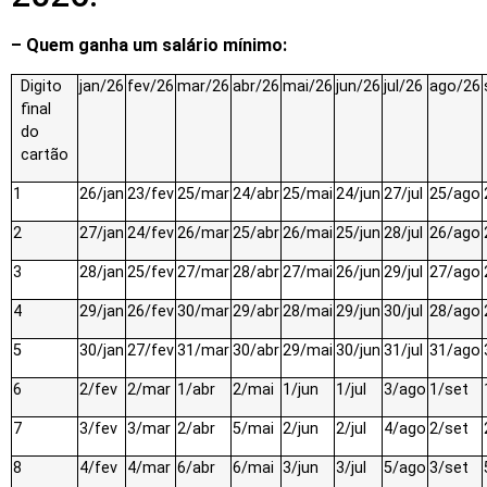
– Quem ganha um salário mínimo:
Digito
jan/26
fev/26
mar/26
abr/26
mai/26
jun/26
jul/26
ago/26
final
do
cartão
1
26/jan
23/fev
25/mar
24/abr
25/mai
24/jun
27/jul
25/ago
2
27/jan
24/fev
26/mar
25/abr
26/mai
25/jun
28/jul
26/ago
3
28/jan
25/fev
27/mar
28/abr
27/mai
26/jun
29/jul
27/ago
4
29/jan
26/fev
30/mar
29/abr
28/mai
29/jun
30/jul
28/ago
5
30/jan
27/fev
31/mar
30/abr
29/mai
30/jun
31/jul
31/ago
6
2/fev
2/mar
1/abr
2/mai
1/jun
1/jul
3/ago
1/set
7
3/fev
3/mar
2/abr
5/mai
2/jun
2/jul
4/ago
2/set
8
4/fev
4/mar
6/abr
6/mai
3/jun
3/jul
5/ago
3/set