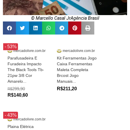
© Marcello Casal JrAgência Brasil
- 53%
mercadolivre.com.br
mercadolivre.com.br
Parafusadeira E
Kit Ferramentas Jogo
Furadeira Impacto
Caixa Ferramentas
The Black Tools Tb-
Maleta Completa
21pw 3/8 Cor
Brcost Jogo
Amarelo...
Manuais...
299,90
R$211,20
R$
R$140,60
- 43%
mercadolivre.com.br
Plaina Elétrica