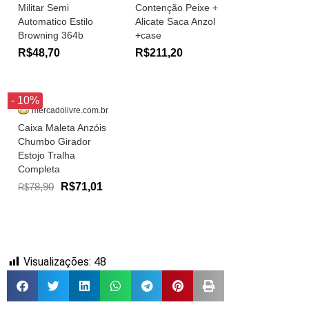
Militar Semi
Contenção Peixe +
Automatico Estilo
Alicate Saca Anzol
Browning 364b
+case
R$48,70
R$211,20
- 10%
mercadolivre.com.br
Caixa Maleta Anzóis
Chumbo Girador
Estojo Tralha
Completa
78,90
R$71,01
R$
Visualizações:
48