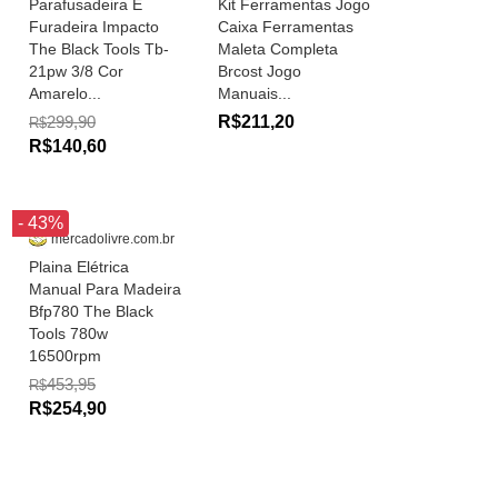
Parafusadeira E
Kit Ferramentas Jogo
Furadeira Impacto
Caixa Ferramentas
The Black Tools Tb-
Maleta Completa
21pw 3/8 Cor
Brcost Jogo
Amarelo...
Manuais...
299,90
R$211,20
R$
R$140,60
- 43%
mercadolivre.com.br
Plaina Elétrica
Manual Para Madeira
Bfp780 The Black
Tools 780w
16500rpm
453,95
R$
R$254,90