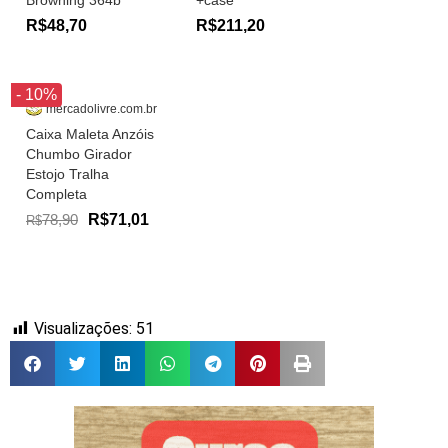
Browning 364b
+case
R$48,70
R$211,20
- 10%
mercadolivre.com.br
Caixa Maleta Anzóis
Chumbo Girador
Estojo Tralha
Completa
78,90
R$71,01
R$
Visualizações:
51