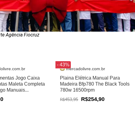
rte Agência Fiocruz
- 43%
olivre.com.br
mercadolivre.com.br
amentas Jogo Caixa
Plaina Elétrica Manual Para
tas Maleta Completa
Madeira Bfp780 The Black Tools
ogo Manuais...
780w 16500rpm
20
R$254,90
453,95
R$