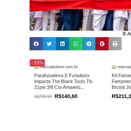
© A
- 53%
mercadolivre.com.br
mercad
Parafusadeira E Furadeira
Kit Ferr
Impacto The Black Tools Tb-
Ferramen
21pw 3/8 Cor Amarelo...
Brcost J
R$140,60
R$211,
299,90
R$