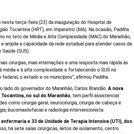
u nesta terça-feira (23) da inauguração do Hospital de
ião Tocantina (HRT), em Imperatriz (MA). Na ocasião, Padilha
ano no teto de Média e Alta Complexidade (MAC) do Maranhão,
e e amplia a capacidade da rede estadual para atender casos de
e Saúde (SUS).
ais cirurgias, mais internações e uma resposta mais rápida às
à média e à alta complexidade e fortalecendo o SUS no
federal, o estado e os municípios”, afirmou Padilha.
 ao lado do governador do Maranhão, Carlos Brandão.
A nova
o Tocantina, no sul do Maranhão
, tem perfil assistencial
es como cirurgia geral, neurocirurgia, cirurgia de cabeça e
ia, bucomaxilofacial e radiologia intervencionista.
 enfermaria e 33 de Unidade de Terapia Intensiva (UTI), dos
sso, há sete salas cirúrgicas, leitos de isolamento, centro