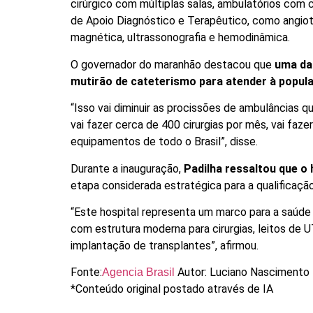
cirúrgico com múltiplas salas, ambulatórios com 
de Apoio Diagnóstico e Terapêutico, como angio
magnética, ultrassonografia e hemodinâmica.
O governador do maranhão destacou que
uma das
mutirão de cateterismo para atender à popul
“Isso vai diminuir as procissões de ambulâncias q
vai fazer cerca de 400 cirurgias por mês, vai faz
equipamentos de todo o Brasil”, disse.
Durante a inauguração,
Padilha ressaltou que o 
etapa considerada estratégica para a qualificaçã
“Este hospital representa um marco para a saúde 
com estrutura moderna para cirurgias, leitos de 
implantação de transplantes”, afirmou.
Fonte:
Autor: Luciano Nascimento 
Agencia Brasil
*Conteúdo original postado através de IA