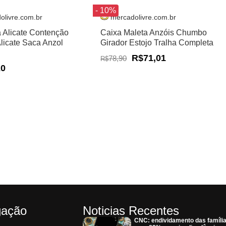
- 10%
olivre.com.br
mercadolivre.com.br
a Alicate Contenção
Caixa Maleta Anzóis Chumbo
Alicate Saca Anzol
Girador Estojo Tralha Completa
R$71,01
78,90
R$
20
gação
Noticias Recentes
CNC: endividamento das famíli