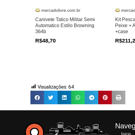
mercadolivre.com.br
mercad
Canivete Tatico Militar Semi
Kit Pesc
Automatico Estilo Browning
Peixe + 
364b
+case
R$48,70
R$211,
Visualizações:
64
Nave
Inicio