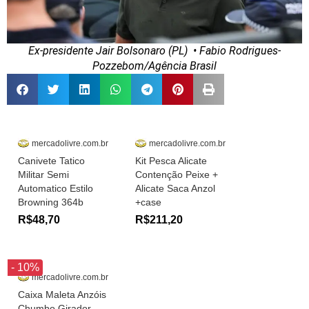
Ex-presidente Jair Bolsonaro (PL)
• Fabio Rodrigues-
Pozzebom/Agência Brasil
mercadolivre.com.br
mercadolivre.com.br
Canivete Tatico
Kit Pesca Alicate
Militar Semi
Contenção Peixe +
Automatico Estilo
Alicate Saca Anzol
Browning 364b
+case
R$48,70
R$211,20
- 10%
mercadolivre.com.br
Caixa Maleta Anzóis
Chumbo Girador