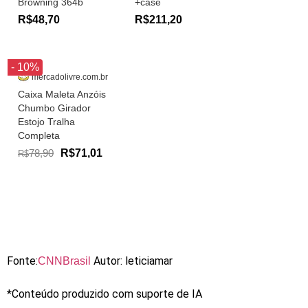
Browning 364b
+case
R$48,70
R$211,20
- 10%
mercadolivre.com.br
Caixa Maleta Anzóis
Chumbo Girador
Estojo Tralha
Completa
78,90
R$71,01
R$
Fonte:
Autor: leticiamar
CNNBrasil
*Conteúdo produzido com suporte de IA