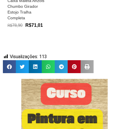
Caixa Maleta Anzóis
Chumbo Girador
Estojo Tralha
Completa
78,90
R$71,01
R$
Visualizações:
113