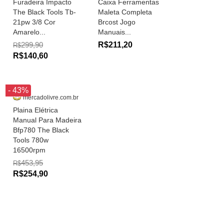
Furadeira Impacto
Caixa Ferramentas
The Black Tools Tb-
Maleta Completa
21pw 3/8 Cor
Brcost Jogo
Amarelo...
Manuais...
299,90
R$211,20
R$
R$140,60
- 43%
mercadolivre.com.br
Plaina Elétrica
Manual Para Madeira
Bfp780 The Black
Tools 780w
16500rpm
453,95
R$
R$254,90