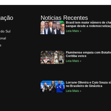
gação
Noticias Recentes
Brasil tem maior número de cha
sangue desde a redemocratiza
 do Sul
Leia Mais »
onal
s
Fluminense empata com Botafo
Coritiba vence
Leia Mais »
Lorrane Oliveira e Caio Souza s
no Brasileiro de Ginástica
Leia Mais »