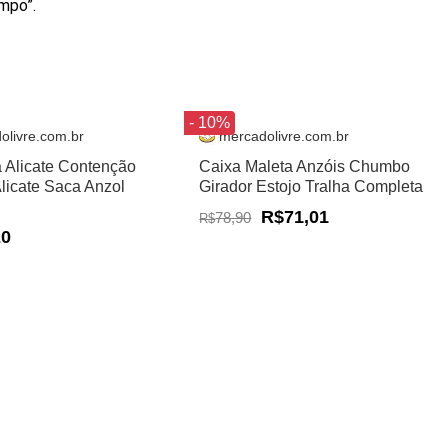
mpo”.
- 10%
olivre.com.br
mercadolivre.com.br
a Alicate Contenção
Caixa Maleta Anzóis Chumbo
Alicate Saca Anzol
Girador Estojo Tralha Completa
R$71,01
78,90
R$
20