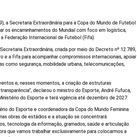
(19), a Secretaria Extraordinária para a Copa do Mundo de Futebol
nar os encaminhamentos do Mundial com foco em logística,
a Federação Internacional de Futebol (Fifa).
ecretaria Extraordinária, criada por meio do Decreto nº 12.789,
iro e a Fifa para acompanhar compromissos internacionais, apoiar
reas como segurança, mobilidade urbana, telecomunicações,
eventos e, nesses momentos, a criação de estruturas
 transparência”, declarou o ministro do Esporte, André Fufuca,
 Ministério do Esporte e terá vigência até dezembro de 2027.
stério do Esporte e coordenadora da Copa do Mundo Feminina
rias obras de estádios e a atuação se concentrará
tos, tecnologia da informação, gramados, saúde e articulação
 agora que vamos trabalhar exclusivamente para colocarmos a