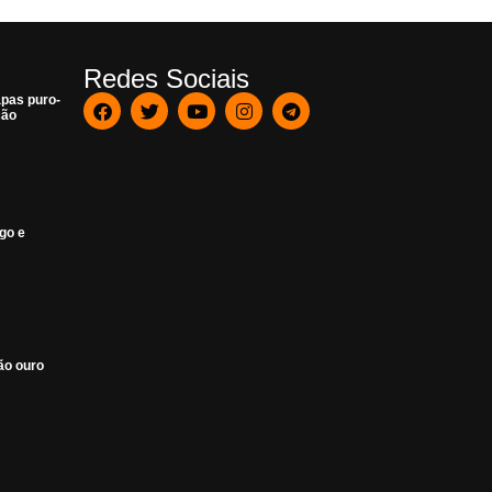
Redes Sociais
pas puro-
ção
go e
ão ouro