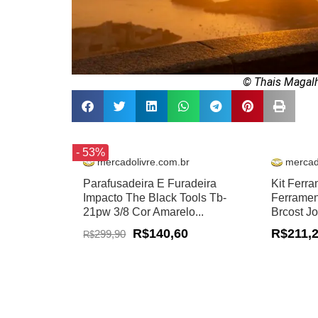
© Thais Magal
- 53%
mercadolivre.com.br
mercad
Parafusadeira E Furadeira
Kit Ferr
Impacto The Black Tools Tb-
Ferramen
21pw 3/8 Cor Amarelo...
Brcost J
R$140,60
R$211,
299,90
R$