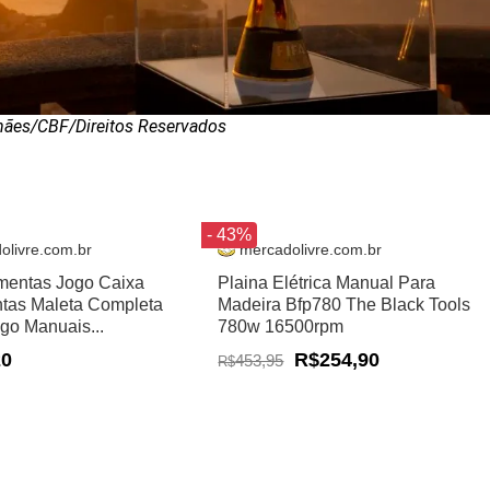
hães/CBF/Direitos Reservados
- 43%
olivre.com.br
mercadolivre.com.br
amentas Jogo Caixa
Plaina Elétrica Manual Para
tas Maleta Completa
Madeira Bfp780 The Black Tools
ogo Manuais...
780w 16500rpm
20
R$254,90
453,95
R$