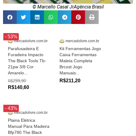
© Marcello Casal JrAgência Brasil
- 53%
mercadolivre.com.br
mercadolivre.com.br
Parafusadeira E
Kit Ferramentas Jogo
Furadeira Impacto
Caixa Ferramentas
The Black Tools Tb-
Maleta Completa
21pw 3/8 Cor
Brcost Jogo
Amarelo...
Manuais...
299,90
R$211,20
R$
R$140,60
- 43%
mercadolivre.com.br
Plaina Elétrica
Manual Para Madeira
Bfp780 The Black