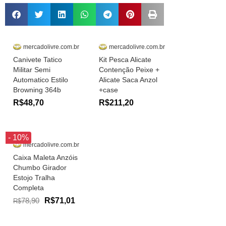
mercadolivre.com.br
mercadolivre.com.br
Canivete Tatico
Kit Pesca Alicate
Militar Semi
Contenção Peixe +
Automatico Estilo
Alicate Saca Anzol
Browning 364b
+case
R$48,70
R$211,20
- 10%
mercadolivre.com.br
Caixa Maleta Anzóis
Chumbo Girador
Estojo Tralha
Completa
78,90
R$71,01
R$