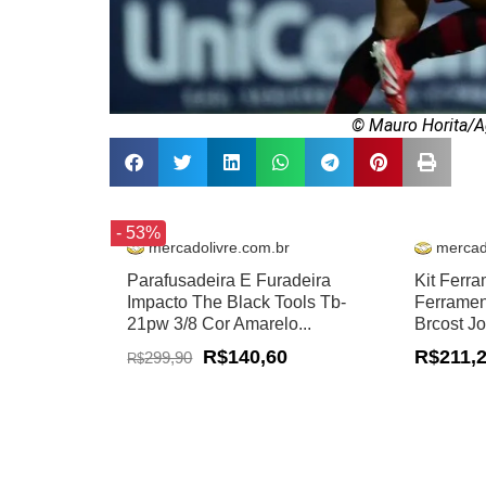
© Mauro Horita/A
- 53%
mercadolivre.com.br
mercad
Parafusadeira E Furadeira
Kit Ferr
Impacto The Black Tools Tb-
Ferramen
21pw 3/8 Cor Amarelo...
Brcost J
R$140,60
R$211,
299,90
R$