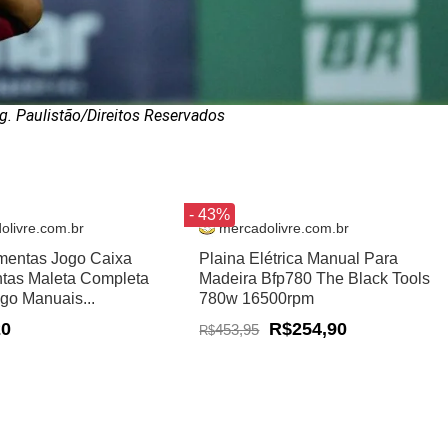
g. Paulistão/Direitos Reservados
- 43%
olivre.com.br
mercadolivre.com.br
amentas Jogo Caixa
Plaina Elétrica Manual Para
tas Maleta Completa
Madeira Bfp780 The Black Tools
ogo Manuais...
780w 16500rpm
20
R$254,90
453,95
R$