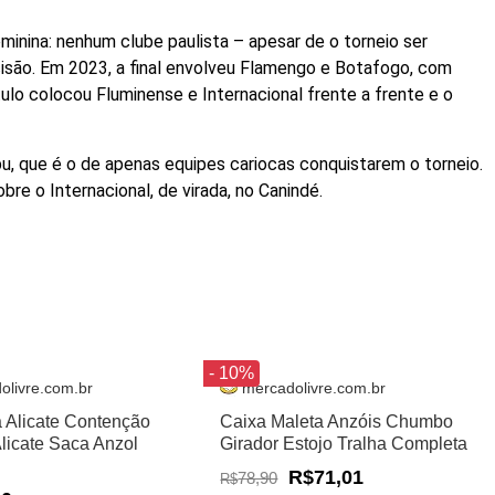
inina: nenhum clube paulista – apesar de o torneio ser
isão. Em 2023, a final envolveu Flamengo e Botafogo, com
ítulo colocou Fluminense e Internacional frente a frente e o
u, que é o de apenas equipes cariocas conquistarem o torneio.
obre o Internacional, de virada, no Canindé.
- 10%
olivre.com.br
mercadolivre.com.br
a Alicate Contenção
Caixa Maleta Anzóis Chumbo
Alicate Saca Anzol
Girador Estojo Tralha Completa
R$71,01
78,90
R$