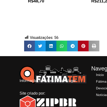
R$48,70
R$211,
Visualizações:
56
Nave
Inicio
Informação, toda hora em todo lugar
Fátima
Devoci
Site criado por:
Notícia