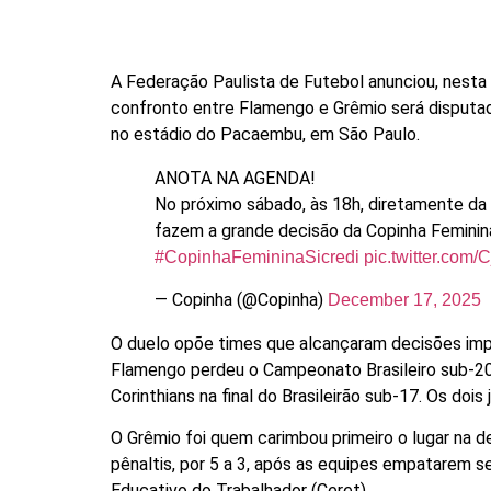
A Federação Paulista de Futebol anunciou, nesta q
confronto entre Flamengo e Grêmio será disputado 
no estádio do Pacaembu, em São Paulo.
ANOTA NA AGENDA!
No próximo sábado, às 18h, diretamente d
fazem a grande decisão da Copinha Feminina
#CopinhaFemininaSicredi
pic.twitter.com
— Copinha (@Copinha)
December 17, 2025
O duelo opõe times que alcançaram decisões imp
Flamengo perdeu o Campeonato Brasileiro sub-20
Corinthians na final do Brasileirão sub-17. Os doi
O Grêmio foi quem carimbou primeiro o lugar na 
pênaltis, por 5 a 3, após as equipes empatarem 
Educativo do Trabalhador (Ceret).