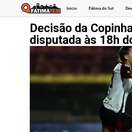
Inicio
Fátima do Sul
Dev
Decisão da Copinha
disputada às 18h d