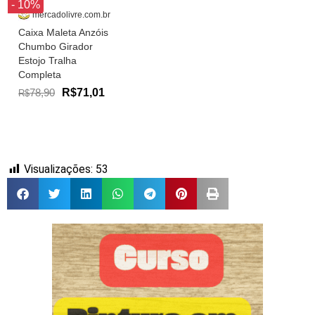
- 10%
mercadolivre.com.br
Caixa Maleta Anzóis
Chumbo Girador
Estojo Tralha
Completa
78,90
R$71,01
R$
Visualizações:
53