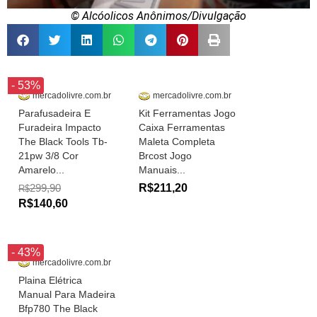
© Alcóolicos Anônimos/Divulgação
- 53%
mercadolivre.com.br
mercadolivre.com.br
Parafusadeira E
Kit Ferramentas Jogo
Furadeira Impacto
Caixa Ferramentas
The Black Tools Tb-
Maleta Completa
21pw 3/8 Cor
Brcost Jogo
Amarelo...
Manuais...
299,90
R$211,20
R$
R$140,60
- 43%
mercadolivre.com.br
Plaina Elétrica
Manual Para Madeira
Bfp780 The Black