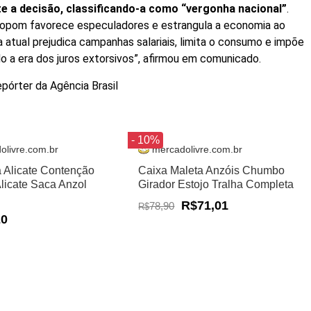
te a decisão, classificando-a como “vergonha nacional”
.
 Copom favorece especuladores e estrangula a economia ao
ica atual prejudica campanhas salariais, limita o consumo e impõe
 a era dos juros extorsivos”, afirmou em comunicado.
pórter da Agência Brasil
- 10%
olivre.com.br
mercadolivre.com.br
a Alicate Contenção
Caixa Maleta Anzóis Chumbo
Alicate Saca Anzol
Girador Estojo Tralha Completa
R$71,01
78,90
R$
20