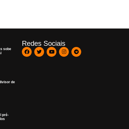
Redes Sociais
as sobe
i
ivisor de
l pré-
los