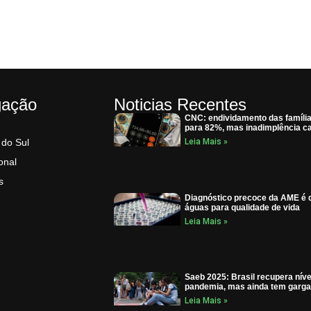
gação
Noticias Recentes
CNC: endividamento das famíli
para 82%, mas inadimplência ca
 do Sul
Leia Mais »
onal
s
Diagnóstico precoce da AME é d
águas para qualidade de vida
Leia Mais »
Saeb 2025: Brasil recupera níve
pandemia, mas ainda tem garga
Leia Mais »