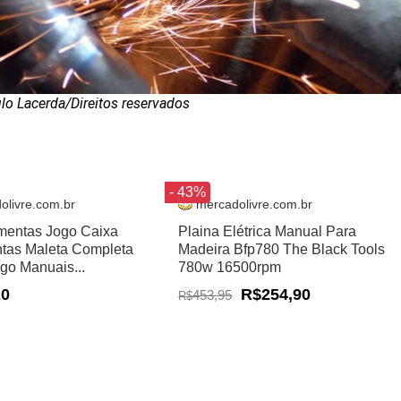
o Lacerda/Direitos reservados
- 43%
olivre.com.br
mercadolivre.com.br
amentas Jogo Caixa
Plaina Elétrica Manual Para
tas Maleta Completa
Madeira Bfp780 The Black Tools
ogo Manuais...
780w 16500rpm
20
R$254,90
453,95
R$