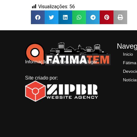
Visualizações:
56
Nave
Inicio
Informação, toda hora em todo lugar
Fátima
Devoci
Site criado por:
Notícia