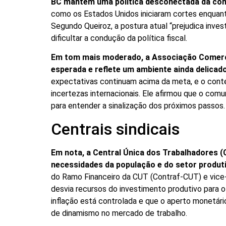
BC mantém uma política desconectada da conj
como os Estados Unidos iniciaram cortes enquant
Segundo Queiroz, a postura atual “prejudica inve
dificultar a condução da política fiscal.
Em tom mais moderado, a Associação Comerci
esperada e reflete um ambiente ainda delicad
expectativas continuam acima da meta, e o contex
incertezas internacionais. Ele afirmou que o com
para entender a sinalização dos próximos passos.
Centrais sindicais
Em nota, a Central Única dos Trabalhadores 
necessidades da população e do setor produt
do Ramo Financeiro da CUT (Contraf-CUT) e vice-
desvia recursos do investimento produtivo para o
inflação está controlada e que o aperto monetár
de dinamismo no mercado de trabalho.