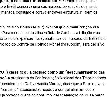
untura nacional e internacional
. Ele lembrou que países
o o Brasil conserva uma das maiores taxas reais do mundo.
stimentos, consumo e agrava entraves estruturais”, além de
al de São Paulo (ACSP) avaliou que a manutenção era
o
. Para o economista Ulisses Ruiz de Gamboa, a inflação e as
to inclui expansão fiscal, resiliência do mercado de trabalho e
unicado do Comitê de Política Monetária (Copom) será decisivo
(CUT) classificou a decisão como um “descumprimento das
ivo”
. A presidenta da Confederação Nacional dos Trabalhadores
presidenta da CUT, Juvandia Moreira, disse que a Selic elevada
 “rentismo”. Economistas ligados à central afirmam que a
io já provoca queda no consumo, desaceleração do PIB e perda