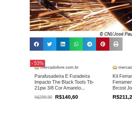
© CNI/José Paul
- 53%
mercadolivre.com.br
mercad
Parafusadeira E Furadeira
Kit Ferr
Impacto The Black Tools Tb-
Ferramen
21pw 3/8 Cor Amarelo...
Brcost J
R$140,60
R$211,
299,90
R$