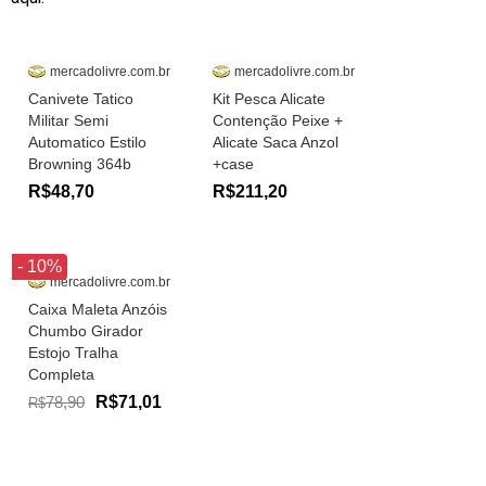
mercadolivre.com.br
mercadolivre.com.br
Canivete Tatico
Kit Pesca Alicate
Militar Semi
Contenção Peixe +
Automatico Estilo
Alicate Saca Anzol
Browning 364b
+case
R$48,70
R$211,20
- 10%
mercadolivre.com.br
Caixa Maleta Anzóis
Chumbo Girador
Estojo Tralha
Completa
78,90
R$71,01
R$