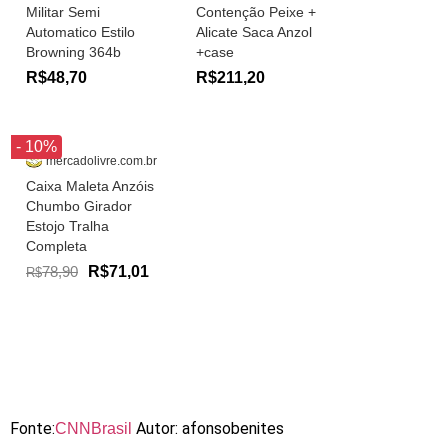
Militar Semi
Contenção Peixe +
Automatico Estilo
Alicate Saca Anzol
Browning 364b
+case
R$48,70
R$211,20
- 10%
mercadolivre.com.br
Caixa Maleta Anzóis
Chumbo Girador
Estojo Tralha
Completa
78,90
R$71,01
R$
Fonte:
Autor: afonsobenites
CNNBrasil