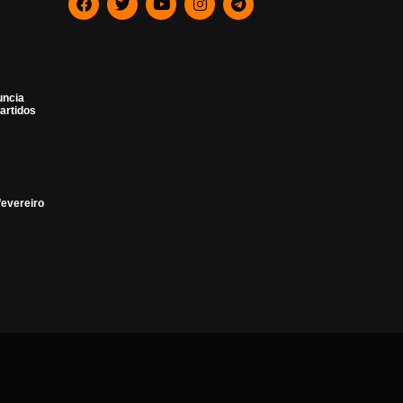
uncia
artidos
fevereiro