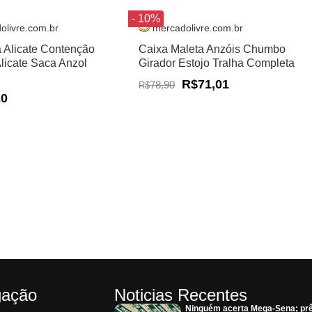
- 10%
olivre.com.br
mercadolivre.com.br
a Alicate Contenção
Caixa Maleta Anzóis Chumbo
Alicate Saca Anzol
Girador Estojo Tralha Completa
R$71,01
78,90
R$
20
gação
Noticias Recentes
Ninguém acerta Mega-Sena; pr