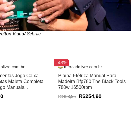
velton Viana/ Sebrae
- 43%
olivre.com.br
mercadolivre.com.br
amentas Jogo Caixa
Plaina Elétrica Manual Para
tas Maleta Completa
Madeira Bfp780 The Black Tools
ogo Manuais...
780w 16500rpm
20
R$254,90
453,95
R$