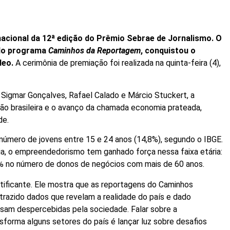
nacional da 12ª edição do Prêmio Sebrae de Jornalismo. O
 do programa
Caminhos da Reportagem
, conquistou o
deo.
A cerimônia de premiação foi realizada na quinta-feira (4),
 Sigmar Gonçalves, Rafael Calado e Márcio Stuckert, a
ão brasileira e o avanço da chamada economia prateada,
de.
 número de jovens entre 15 e 24 anos (14,8%), segundo o IBGE.
a, o empreendedorismo tem ganhado força nessa faixa etária:
% no número de donos de negócios com mais de 60 anos.
ificante. Ele mostra que as reportagens do Caminhos
trazido dados que revelam a realidade do país e dado
ssam despercebidas pela sociedade. Falar sobre a
sforma alguns setores do país é lançar luz sobre desafios