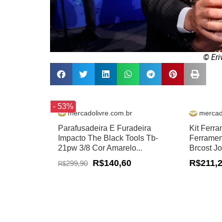
© Eri
- 53%
mercadolivre.com.br
mercad
Parafusadeira E Furadeira
Kit Ferr
Impacto The Black Tools Tb-
Ferramen
21pw 3/8 Cor Amarelo...
Brcost J
R$140,60
R$211,
299,90
R$